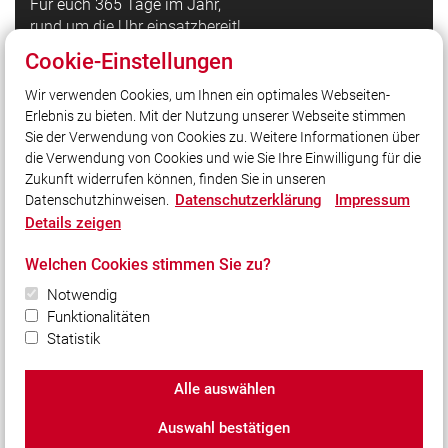
Für euch 365 Tage im Jahr,
rund um die Uhr einsatzbereit!
Cookie-Einstellungen
Quicklinks
Wir verwenden Cookies, um Ihnen ein optimales Webseiten-
Erlebnis zu bieten. Mit der Nutzung unserer Webseite stimmen
LFV Bayern
Sie der Verwendung von Cookies zu. Weitere Informationen über
Quicklink intern
die Verwendung von Cookies und wie Sie Ihre Einwilligung für die
Zukunft widerrufen können, finden Sie in unseren
Datenschutzerklärung
Impressum
Datenschutzhinweisen.
Social Media
Details zeigen
Auch unterwegs immer auf dem Laufenden bleiben?
Welchen Cookies stimmen Sie zu?
Bleiben Sie mit uns in Kontakt und vernetzen Sie sich
mit uns!
Notwendig
Funktionalitäten
Statistik
Alle auswählen
© 2026 Freiwillige Feuerwehr Grasbrunn e.V.
Auswahl bestätigen
Impressum
|
Datenschutz
|
Cookie-Einstellungen