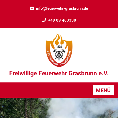
info@feuerwehr-grasbrunn.de
+49 89 463330
Freiwillige Feuerwehr Grasbrunn e.V.
MENÜ